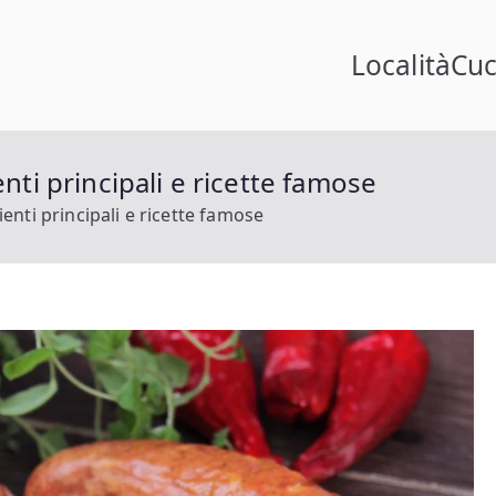
Località
Cuc
 Slovenia
enti principali e ricette famose
ienti principali e ricette famose