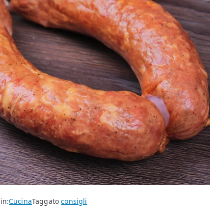
in:
Cucina
Taggato
consigli