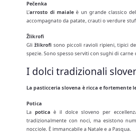
Pečenka
L’
arrosto di maiale
è un grande classico del
accompagnato da patate, crauti o verdure stuf
Žlikrofi
Gli
žlikrofi
sono piccoli ravioli ripieni, tipici d
spezie. Sono spesso serviti con sughi di carne 
I dolci tradizionali slove
La pasticceria slovena è ricca e fortemente le
Potica
La
potica
è il dolce sloveno per eccellenz
tradizionalmente con noci, ma esistono nume
nocciole. È immancabile a Natale e a Pasqua.