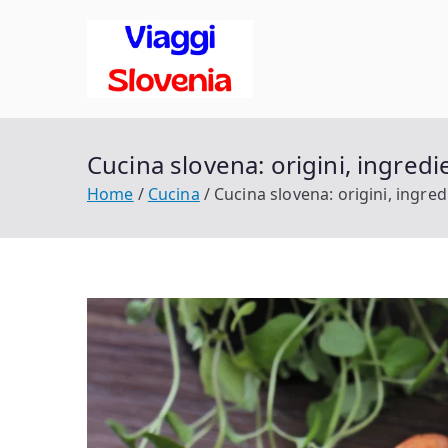
Vai
al
Viaggi in
contenuto
Scopri la Slovenia
Cucina slovena: origini, ingredi
Home
Cucina
Cucina slovena: origini, ingred