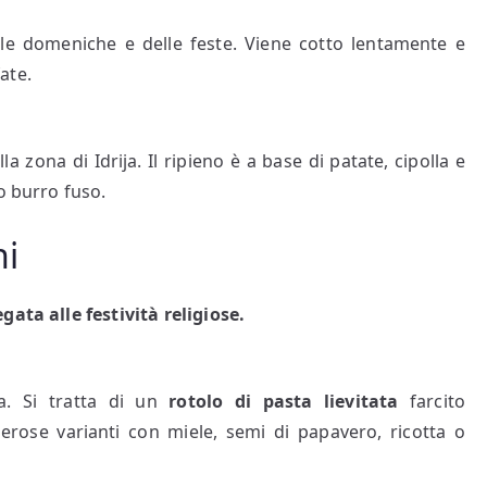
le domeniche e delle feste. Viene cotto lentamente e
ate.
ella zona di Idrija. Il ripieno è a base di patate, cipolla e
o burro fuso.
ni
gata alle festività religiose.
a. Si tratta di un
rotolo di pasta lievitata
farcito
rose varianti con miele, semi di papavero, ricotta o