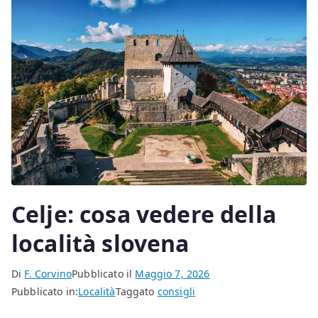
Celje: cosa vedere della
località slovena
Di
F. Corvino
Pubblicato il
Maggio 7, 2026
Pubblicato in:
Località
Taggato
consigli