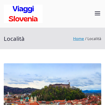
Vai
al
Viaggi in
contenuto
Scopri la Slovenia
Slovenia
Località
Home
Località