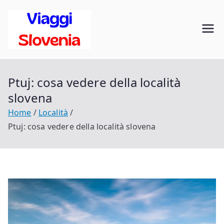
Vai
al
Viaggi in
contenuto
Scopri la Slovenia
Slovenia
Ptuj: cosa vedere della località
slovena
Home
Località
Ptuj: cosa vedere della località slovena