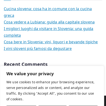
Cucina slovena: cosa ha in comune con la cucina
greca
Cosa vedere a Lubiana: guida alla capitale slovena
I migliori luoghi da visitare in Slovenia: una guida
completa
Cosa bere in Slovenia: vini, liquori e bevande tipiche
I vini sloveni più famosi da degustare
Recent Comments
We value your privacy
Nessun commento da mostrare.
We use cookies to enhance your browsing experience,
serve personalized ads or content, and analyze our
traffic. By clicking "Accept All", you consent to our use
of cookies.
Copyright © 2026
Viaggi in Slovenia
. Powered by
Zakra
e