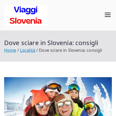
Vai
al
Viaggi in
contenuto
Scopri la Slovenia
Slovenia
Dove sciare in Slovenia: consigli
Home
Località
Dove sciare in Slovenia: consigli