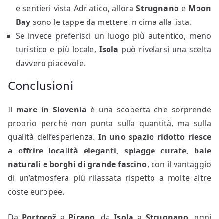
e sentieri vista Adriatico, allora
Strugnano
e
Moon
Bay
sono le tappe da mettere in cima alla lista.
Se invece preferisci un luogo più autentico, meno
turistico e più locale,
Isola
può rivelarsi una scelta
davvero piacevole.
Conclusioni
Il
mare in Slovenia
è una scoperta che sorprende
proprio perché non punta sulla quantità, ma sulla
qualità dell’esperienza.
In uno spazio ridotto riesce
a offrire
località eleganti, spiagge curate, baie
naturali e borghi di grande fascino
, con il vantaggio
di un’atmosfera più rilassata rispetto a molte altre
coste europee.
Da
Portorož
a
Pirano
, da
Isola
a
Strugnano
, ogni