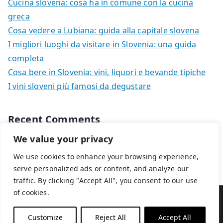
Cucina slovena: cosa ha in comune con la cucina
greca
Cosa vedere a Lubiana: guida alla capitale slovena
I migliori luoghi da visitare in Slovenia: una guida
completa
Cosa bere in Slovenia: vini, liquori e bevande tipiche
I vini sloveni più famosi da degustare
Recent Comments
We value your privacy
Nessun commento da mostrare.
We use cookies to enhance your browsing experience,
serve personalized ads or content, and analyze our
traffic. By clicking "Accept All", you consent to our use
of cookies.
Copyright © 2026
Viaggi in Slovenia
. Powered by
Zakra
e
WordPress
.
Customize
Reject All
Accept All
Cookie Policy
Privacy Policy