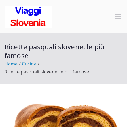
Vai
al
Viaggi in
contenuto
Scopri la Slovenia
Slovenia
Ricette pasquali slovene: le più
famose
Home
Cucina
Ricette pasquali slovene: le più famose